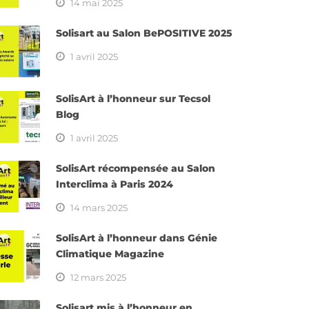
14 mai 2025
Solisart au Salon BePOSITIVE 2025
1 avril 2025
SolisArt à l’honneur sur Tecsol
Blog
1 avril 2025
SolisArt récompensée au Salon
Interclima à Paris 2024
NOS COORDONNÉES
14 mars 2025
220, voie Aristide Bergès
SolisArt à l’honneur dans Génie
me en
73800 SAINTE HÉLÈNE DU LAC
Climatique Magazine
uffage
12 mars 2025
Tél. 04 79 60 42 06
Solisart mis à l’honneur en