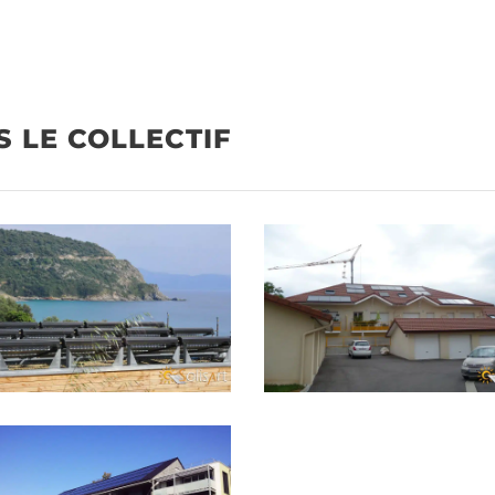
S LE COLLECTIF
RIR
ACTUALITÉS
sommes-nous
21 avril 2026
Première maison autono
fage solaire copropriété
rénovation grâce au Cha
fage solaire tourisme
Solaire
fage solaire collectivités
eau solaire thermique
fage solaire individuel
éalisations