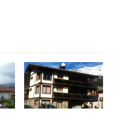
NOS COORDONNÉES
220, voie Aristide Bergès
me en
73800 SAINTE HÉLÈNE DU LAC
uffage
Tél. 04 79 60 42 06