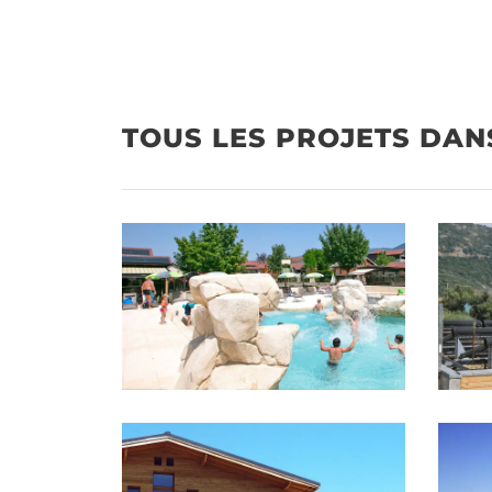
TOUS LES PROJETS DAN
DÉCOUV
Qui 
SolisArt, expert en chauffage solaire
Chauf
France. Des solutions brevetées pour
Chauf
particuliers et professionnels, pour
Chauf
réaliser des économies d’énergie.
Pann
Chauf
Nos r