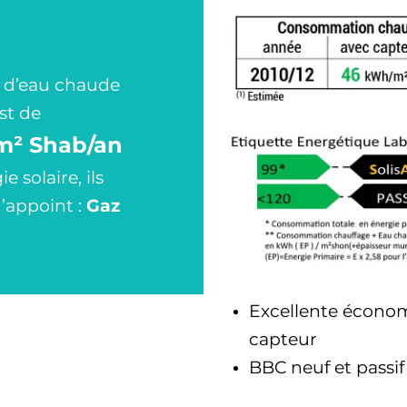
t d’eau chaude
st de
/m² Shab/an
 solaire, ils
’appoint :
Gaz
Excellente économi
capteur
BBC neuf et passif