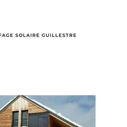
AGE SOLAIRE GUILLESTRE
NOS COORDONNÉES
220, voie Aristide Bergès
me en
73800 SAINTE HÉLÈNE DU LAC