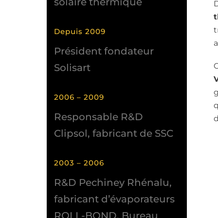
solaire thermique
D
t
Depuis 2009
a
Président fondateur
O
Solisart
V
g
2006 – 2009
q
Responsable R&D
d
Clipsol, fabricant de SSC
2003 – 2006
R&D Pechiney Rhénalu,
fabricant d’évaporateurs
DÉCOUV
ROLL-BOND. Bureau