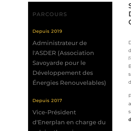
PARCOURS
Depuis 2019
Administrateur de
D
d
l'ASDER (Association
l
Savoyarde pour le
B
Développement des
s
Énergies Renouvelables)
d
P
Depuis 2017
a
Vice-Président
s
d
d'Enerplan en charge du