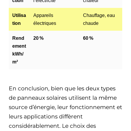
ction
l’électricité
chaleur
Utilisa
Appareils
Chauffage, eau
tion
électriques
chaude
Rend
20 %
60 %
ement
kWh/
m²
En conclusion, bien que les deux types
de panneaux solaires utilisent la même
source d’énergie, leur fonctionnement et
leurs applications diffèrent
considérablement. Le choix des