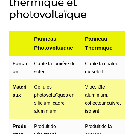
thermique et
photovoltaïque
Panneau
Panneau
Photovoltaïque
Thermique
Foncti
Capte la lumière du
Capte la chaleur
on
soleil
du soleil
Matéri
Cellules
Vitre, tôle
aux
photovoltaïques en
aluminium,
silicium, cadre
collecteur cuivre,
aluminium
isolant
Produ
Produit de
Produit de la